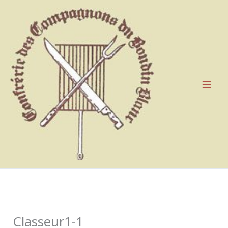
Aller
au
contenu
Classeur1-1