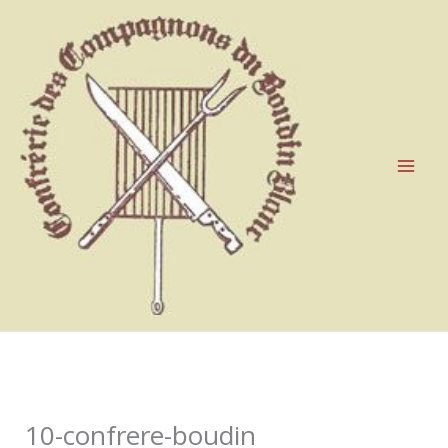
Aller
au
contenu
10-confrere-boudin