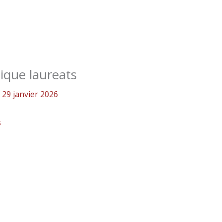
tique laureats
/
29 janvier 2026
s